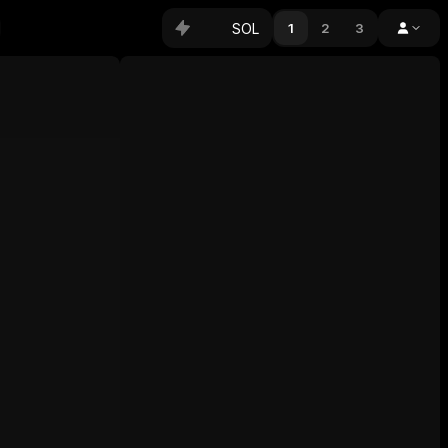
SOL
1
2
3